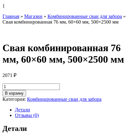
{
Главная
»
Магазин
»
Комбинированные сваи для забора
»
Свая комбинированная 76 мм, 60×60 мм, 500×2500 мм
Свая комбинированная 76
мм, 60×60 мм, 500×2500 мм
2071
₽
Количество
товара
В корзину
Свая
Категория:
Комбинированные сваи для забора
комбинированная
76
Детали
мм,
Отзывы (0)
60×60
мм,
Детали
500×2500
мм