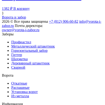
1382
₽
В корзину
}
Ворота и забор
2026 © Все права защищены
+7 (812) 906-60-82
info@vorota-i-
zabor.ru
Почта директора:
owner@vorota-i-zabor.ru
Заборы
Профнастил
Металлический штакетник
Горизонтальный забор
Гиттер
Шахматка
Деревянный штакетник
Сварной
Ворота
Откатные
Распашные
Установка ворот
Из металла
Информация