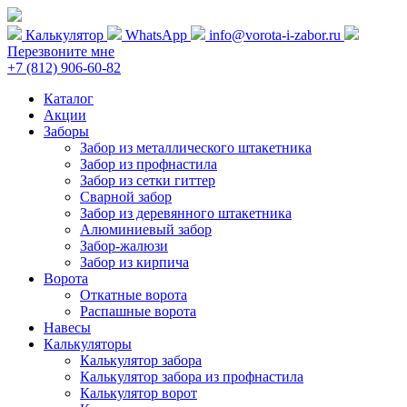
Калькулятор
WhatsApp
info@vorota-i-zabor.ru
Перезвоните мне
+7 (812) 906-60-82
Каталог
Акции
Заборы
Забор из металлического штакетника
Забор из профнастила
Забор из сетки гиттер
Сварной забор
Забор из деревянного штакетника
Алюминиевый забор
Забор-жалюзи
Забор из кирпича
Ворота
Откатные ворота
Распашные ворота
Навесы
Калькуляторы
Калькулятор забора
Калькулятор забора из профнастила
Калькулятор ворот