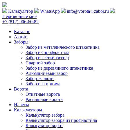
Калькулятор
WhatsApp
info@vorota-i-zabor.ru
Перезвоните мне
+7 (812) 906-60-82
Каталог
Акции
Заборы
Забор из металлического штакетника
Забор из профнастила
Забор из сетки гиттер
Сварной забор
Забор из деревянного штакетника
Алюминиевый забор
Забор-жалюзи
Забор из кирпича
Ворота
Откатные ворота
Распашные ворота
Навесы
Калькуляторы
Калькулятор забора
Калькулятор забора из профнастила
Калькулятор ворот