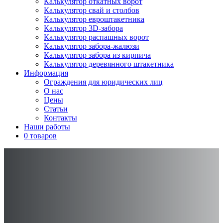
Калькулятор откатных ворот
Калькулятор свай и столбов
Калькулятор евроштакетника
Калькулятор 3D-забора
Калькулятор распашных ворот
Калькулятор забора-жалюзи
Калькулятор забора из кирпича
Калькулятор деревянного штакетника
Информация
Ограждения для юридических лиц
О нас
Цены
Статьи
Контакты
Наши работы
0 товаров