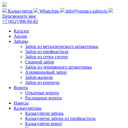
Калькулятор
WhatsApp
info@vorota-i-zabor.ru
Перезвоните мне
+7 (812) 906-60-82
Каталог
Акции
Заборы
Забор из металлического штакетника
Забор из профнастила
Забор из сетки гиттер
Сварной забор
Забор из деревянного штакетника
Алюминиевый забор
Забор-жалюзи
Забор из кирпича
Ворота
Откатные ворота
Распашные ворота
Навесы
Калькуляторы
Калькулятор забора
Калькулятор забора из профнастила
Калькулятор ворот