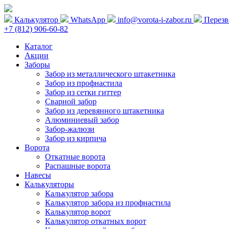
Калькулятор
WhatsApp
info@vorota-i-zabor.ru
Перезв
+7 (812) 906-60-82
Каталог
Акции
Заборы
Забор из металлического штакетника
Забор из профнастила
Забор из сетки гиттер
Сварной забор
Забор из деревянного штакетника
Алюминиевый забор
Забор-жалюзи
Забор из кирпича
Ворота
Откатные ворота
Распашные ворота
Навесы
Калькуляторы
Калькулятор забора
Калькулятор забора из профнастила
Калькулятор ворот
Калькулятор откатных ворот