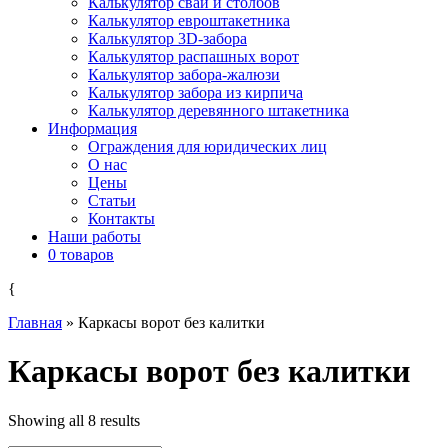
Калькулятор свай и столбов
Калькулятор евроштакетника
Калькулятор 3D-забора
Калькулятор распашных ворот
Калькулятор забора-жалюзи
Калькулятор забора из кирпича
Калькулятор деревянного штакетника
Информация
Ограждения для юридических лиц
О нас
Цены
Статьи
Контакты
Наши работы
0 товаров
{
Главная
»
Каркасы ворот без калитки
Каркасы ворот без калитки
Showing all 8 results