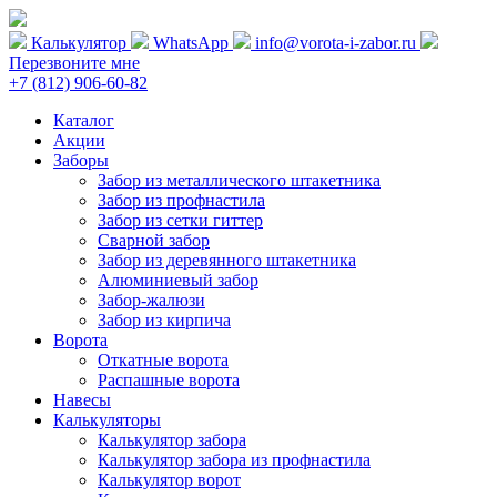
Калькулятор
WhatsApp
info@vorota-i-zabor.ru
Перезвоните мне
+7 (812) 906-60-82
Каталог
Акции
Заборы
Забор из металлического штакетника
Забор из профнастила
Забор из сетки гиттер
Сварной забор
Забор из деревянного штакетника
Алюминиевый забор
Забор-жалюзи
Забор из кирпича
Ворота
Откатные ворота
Распашные ворота
Навесы
Калькуляторы
Калькулятор забора
Калькулятор забора из профнастила
Калькулятор ворот