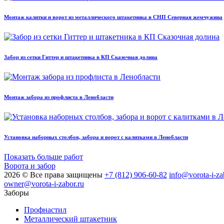
Монтаж калитки и ворот из металлического штакетника в СНП Северная жемчужина
Забор из сетки Гиттер и штакетника в КП Сказочная долина
Монтаж забора из профлиста в Ленобласти
Установка наборных столбов, забора и ворот с калитками в Ленобласти
Показать больше работ
Ворота и забор
2026 © Все права защищены
+7 (812) 906-60-82
info@vorota-i-za
owner@vorota-i-zabor.ru
Заборы
Профнастил
Металлический штакетник