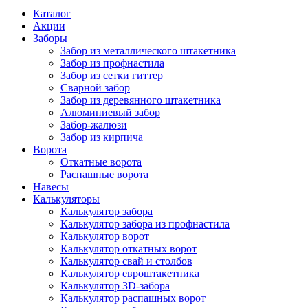
Каталог
Акции
Заборы
Забор из металлического штакетника
Забор из профнастила
Забор из сетки гиттер
Сварной забор
Забор из деревянного штакетника
Алюминиевый забор
Забор-жалюзи
Забор из кирпича
Ворота
Откатные ворота
Распашные ворота
Навесы
Калькуляторы
Калькулятор забора
Калькулятор забора из профнастила
Калькулятор ворот
Калькулятор откатных ворот
Калькулятор свай и столбов
Калькулятор евроштакетника
Калькулятор 3D-забора
Калькулятор распашных ворот