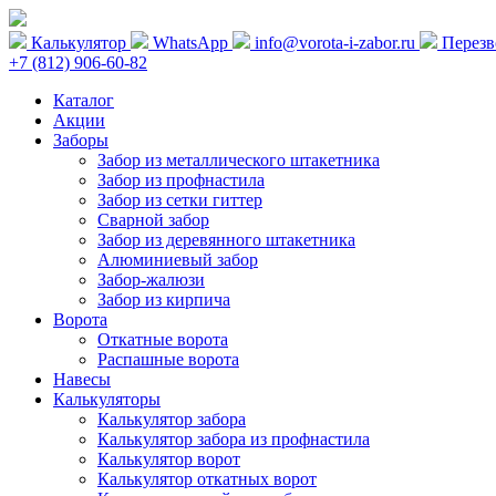
Калькулятор
WhatsApp
info@vorota-i-zabor.ru
Перезв
+7 (812) 906-60-82
Каталог
Акции
Заборы
Забор из металлического штакетника
Забор из профнастила
Забор из сетки гиттер
Сварной забор
Забор из деревянного штакетника
Алюминиевый забор
Забор-жалюзи
Забор из кирпича
Ворота
Откатные ворота
Распашные ворота
Навесы
Калькуляторы
Калькулятор забора
Калькулятор забора из профнастила
Калькулятор ворот
Калькулятор откатных ворот