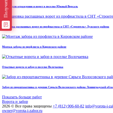
Каркас для ограждения и ворот в поселке Южный Версаль
Установка распашных ворот из профнастила в СНТ «Строитель» Лужского района
Монтаж забора из профлиста в Кировском районе
Откатные ворота и забор в поселке Волочаевка
Забор из евроштакетника в деревне Сярьги Волосовского района Ленинградской обла
Показать больше работ
Ворота и забор
2026 © Все права защищены
+7 (812) 906-60-82
info@vorota-i-za
owner@vorota-i-zabor.ru