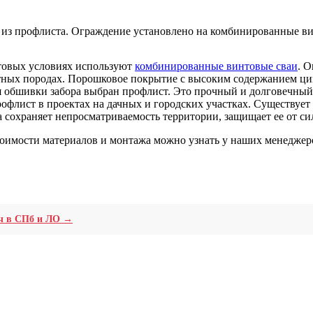
а из профлиста. Ограждение установлено на комбинированные ви
нтовых условиях используют
комбинированные винтовые сваи
. 
отных породах. Порошковое покрытие с высоким содержанием ци
я обшивки забора выбран профлист. Это прочный и долговечный 
рофлист в проектах на дачных и городских участках. Существуе
а сохраняет непросматриваемость территории, защищает ее от си
тоимости материалов и монтажа можно узнать у наших менеджеро
юч в СПб и ЛО →