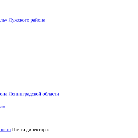
сти
bor.ru
Почта директора: