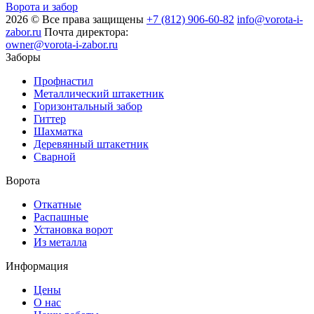
Ворота и забор
2026 © Все права защищены
+7 (812) 906-60-82
info@vorota-i-
zabor.ru
Почта директора:
owner@vorota-i-zabor.ru
Заборы
Профнастил
Металлический штакетник
Горизонтальный забор
Гиттер
Шахматка
Деревянный штакетник
Сварной
Ворота
Откатные
Распашные
Установка ворот
Из металла
Информация
Цены
О нас