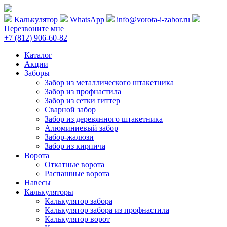
Калькулятор
WhatsApp
info@vorota-i-zabor.ru
Перезвоните мне
+7 (812) 906-60-82
Каталог
Акции
Заборы
Забор из металлического штакетника
Забор из профнастила
Забор из сетки гиттер
Сварной забор
Забор из деревянного штакетника
Алюминиевый забор
Забор-жалюзи
Забор из кирпича
Ворота
Откатные ворота
Распашные ворота
Навесы
Калькуляторы
Калькулятор забора
Калькулятор забора из профнастила
Калькулятор ворот