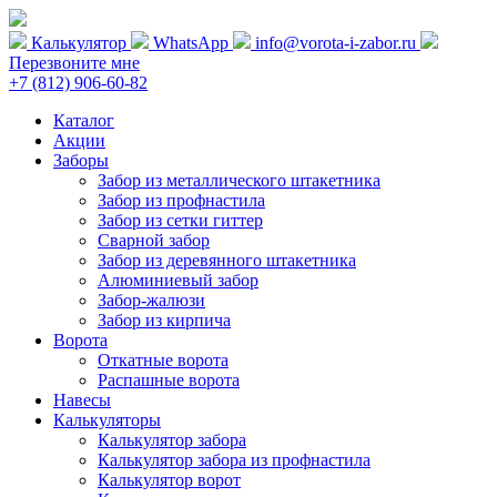
Калькулятор
WhatsApp
info@vorota-i-zabor.ru
Перезвоните мне
+7 (812) 906-60-82
Каталог
Акции
Заборы
Забор из металлического штакетника
Забор из профнастила
Забор из сетки гиттер
Сварной забор
Забор из деревянного штакетника
Алюминиевый забор
Забор-жалюзи
Забор из кирпича
Ворота
Откатные ворота
Распашные ворота
Навесы
Калькуляторы
Калькулятор забора
Калькулятор забора из профнастила
Калькулятор ворот