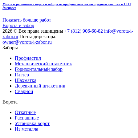
Монтаж распашных ворот и забора из профнастила на загородном участке в СНТ
Экспресс
Показать больше работ
Ворота и забор
2026 © Все права защищены
+7 (812) 906-60-82
info@vorota-i-
zabor.ru
Почта директора:
owner@vorota-i-zabor.ru
Заборы
Профнастил
Металлический штакетник
Горизонтальный забор
Гиттер
Шахматка
Деревянный штакетник
Сварной
Ворота
Откатные
Распашные
Установка ворот
Из металла