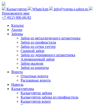
Калькулятор
WhatsApp
info@vorota-i-zabor.ru
Перезвоните мне
+7 (812) 906-60-82
Каталог
Акции
Заборы
Забор из металлического штакетника
Забор из профнастила
Забор из сетки гиттер
Сварной забор
Забор из деревянного штакетника
Алюминиевый забор
Забор-жалюзи
Забор из кирпича
Ворота
Откатные ворота
Распашные ворота
Навесы
Калькуляторы
Калькулятор забора
Калькулятор забора из профнастила
Калькулятор ворот