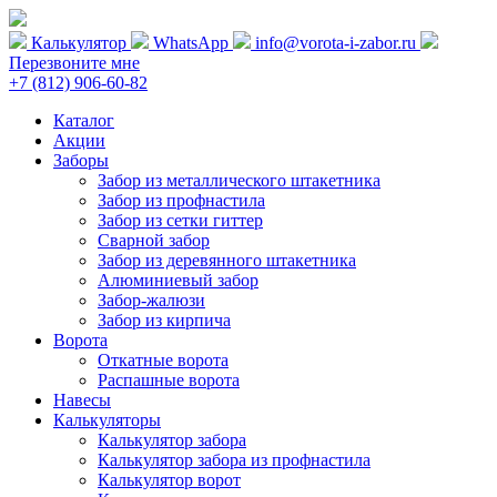
Калькулятор
WhatsApp
info@vorota-i-zabor.ru
Перезвоните мне
+7 (812) 906-60-82
Каталог
Акции
Заборы
Забор из металлического штакетника
Забор из профнастила
Забор из сетки гиттер
Сварной забор
Забор из деревянного штакетника
Алюминиевый забор
Забор-жалюзи
Забор из кирпича
Ворота
Откатные ворота
Распашные ворота
Навесы
Калькуляторы
Калькулятор забора
Калькулятор забора из профнастила
Калькулятор ворот