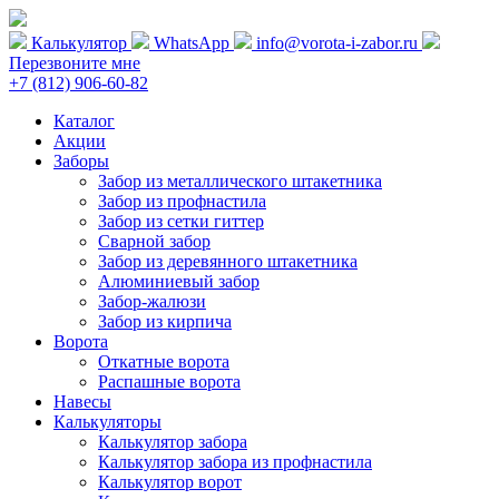
Калькулятор
WhatsApp
info@vorota-i-zabor.ru
Перезвоните мне
+7 (812) 906-60-82
Каталог
Акции
Заборы
Забор из металлического штакетника
Забор из профнастила
Забор из сетки гиттер
Сварной забор
Забор из деревянного штакетника
Алюминиевый забор
Забор-жалюзи
Забор из кирпича
Ворота
Откатные ворота
Распашные ворота
Навесы
Калькуляторы
Калькулятор забора
Калькулятор забора из профнастила
Калькулятор ворот