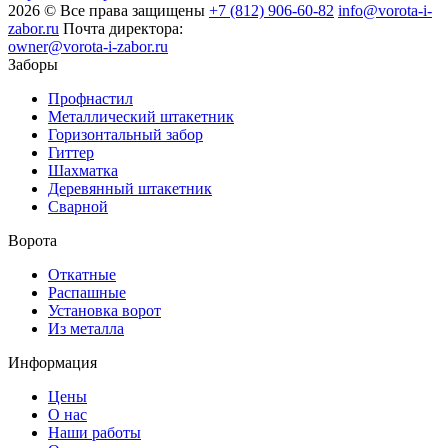
2026 © Все права защищены
+7 (812) 906-60-82
info@vorota-i-
zabor.ru
Почта директора:
owner@vorota-i-zabor.ru
Заборы
Профнастил
Металлический штакетник
Горизонтальный забор
Гиттер
Шахматка
Деревянный штакетник
Сварной
Ворота
Откатные
Распашные
Установка ворот
Из металла
Информация
Цены
О нас
Наши работы