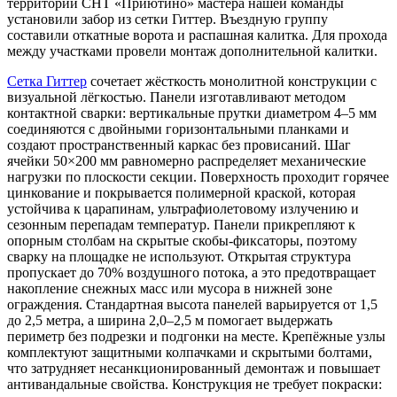
территории СНТ «Приютино» мастера нашей команды
установили забор из сетки Гиттер. Въездную группу
составили откатные ворота и распашная калитка. Для прохода
между участками провели монтаж дополнительной калитки.
Сетка Гиттер
сочетает жёсткость монолитной конструкции с
визуальной лёгкостью. Панели изготавливают методом
контактной сварки: вертикальные прутки диаметром 4–5 мм
соединяются с двойными горизонтальными планками и
создают пространственный каркас без провисаний. Шаг
ячейки 50×200 мм равномерно распределяет механические
нагрузки по плоскости секции. Поверхность проходит горячее
цинкование и покрывается полимерной краской, которая
устойчива к царапинам, ультрафиолетовому излучению и
сезонным перепадам температур. Панели прикрепляют к
опорным столбам на скрытые скобы-фиксаторы, поэтому
сварку на площадке не используют. Открытая структура
пропускает до 70% воздушного потока, а это предотвращает
накопление снежных масс или мусора в нижней зоне
ограждения. Стандартная высота панелей варьируется от 1,5
до 2,5 метра, а ширина 2,0–2,5 м помогает выдержать
периметр без подрезки и подгонки на месте. Крепёжные узлы
комплектуют защитными колпачками и скрытыми болтами,
что затрудняет несанкционированный демонтаж и повышает
антивандальные свойства. Конструкция не требует покраски: