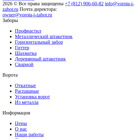
2026 © Все права защищены
+7 (812) 906-60-82
info@vorota-i-
zabor.ru
Почта директора:
owner@vorota-i-zabor.ru
Заборы
Профнастил
Металлический штакетник
Горизонтальный забор
Гиттер
Шахматка
Деревянный штакетник
Сварной
Ворота
Откатные
Распашные
Установка ворот
Из металла
Информация
Цены
О нас
Наши работы