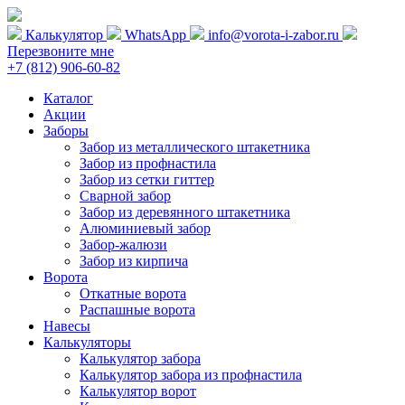
Калькулятор
WhatsApp
info@vorota-i-zabor.ru
Перезвоните мне
+7 (812) 906-60-82
Каталог
Акции
Заборы
Забор из металлического штакетника
Забор из профнастила
Забор из сетки гиттер
Сварной забор
Забор из деревянного штакетника
Алюминиевый забор
Забор-жалюзи
Забор из кирпича
Ворота
Откатные ворота
Распашные ворота
Навесы
Калькуляторы
Калькулятор забора
Калькулятор забора из профнастила
Калькулятор ворот