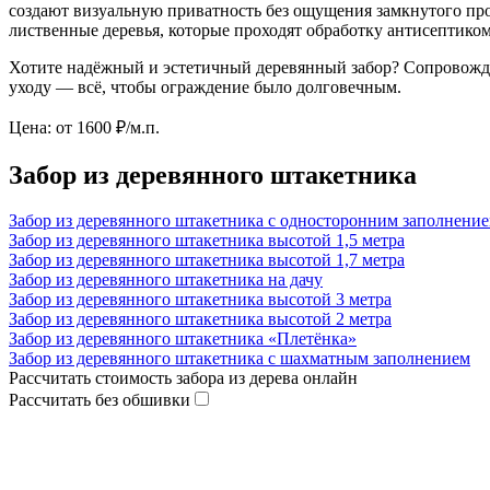
создают визуальную приватность без ощущения замкнутого про
лиственные деревья, которые проходят обработку антисептиком
Хотите надёжный и эстетичный деревянный забор? Сопровождае
уходу — всё, чтобы ограждение было долговечным.
Цена:
от 1600
₽/м.п.
Забор из деревянного штакетника
Забор из деревянного штакетника с односторонним заполнени
Забор из деревянного штакетника высотой 1,5 метра
Забор из деревянного штакетника высотой 1,7 метра
Забор из деревянного штакетника на дачу
Забор из деревянного штакетника высотой 3 метра
Забор из деревянного штакетника высотой 2 метра
Забор из деревянного штакетника «Плетёнка»
Забор из деревянного штакетника с шахматным заполнением
Рассчитать стоимость забора из дерева онлайн
Рассчитать без обшивки