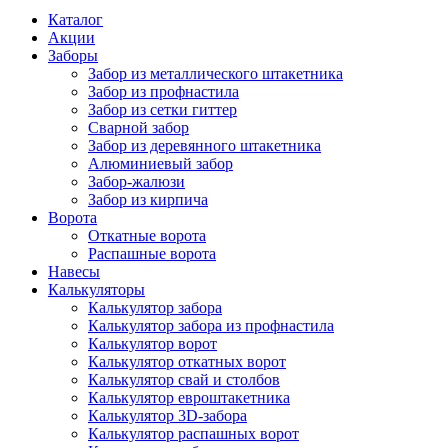
Каталог
Акции
Заборы
Забор из металлического штакетника
Забор из профнастила
Забор из сетки гиттер
Сварной забор
Забор из деревянного штакетника
Алюминиевый забор
Забор-жалюзи
Забор из кирпича
Ворота
Откатные ворота
Распашные ворота
Навесы
Калькуляторы
Калькулятор забора
Калькулятор забора из профнастила
Калькулятор ворот
Калькулятор откатных ворот
Калькулятор свай и столбов
Калькулятор евроштакетника
Калькулятор 3D-забора
Калькулятор распашных ворот