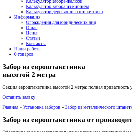
Калькулятор забора-жалюзи
Калькулятор забора из кирпича
Калькулятор деревянного штакетника
Информация
Ограждения для юридических лиц
О нас
Цены
Статьи
Контакты
Наши работы
0 товаров
Забор из евроштакетника
высотой 2 метра
Секция евроштакетника высотой 2 метра: полная приватность у
Оставить заявку
Главная
»
Установка заборов
»
Забор из металлического штакет
Забор из евроштакетника от производи