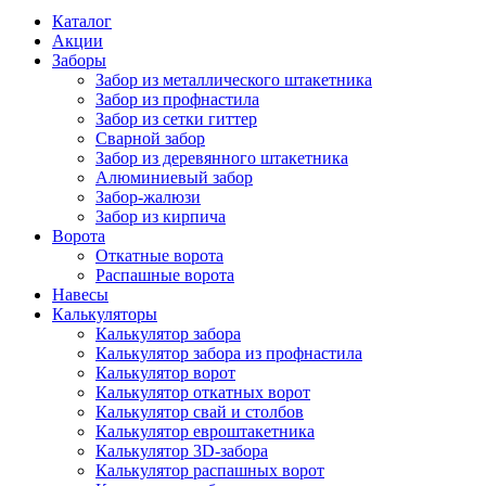
Каталог
Акции
Заборы
Забор из металлического штакетника
Забор из профнастила
Забор из сетки гиттер
Сварной забор
Забор из деревянного штакетника
Алюминиевый забор
Забор-жалюзи
Забор из кирпича
Ворота
Откатные ворота
Распашные ворота
Навесы
Калькуляторы
Калькулятор забора
Калькулятор забора из профнастила
Калькулятор ворот
Калькулятор откатных ворот
Калькулятор свай и столбов
Калькулятор евроштакетника
Калькулятор 3D-забора
Калькулятор распашных ворот