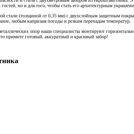
пасности и стиля с двухметровым забором из евроштакетника. Э
гостей, но и для того, чтобы стать его архитектурным украшени
ной стали (толщиной от 0,35 мм) с двухслойным защитным пок
чине, любым капризам погоды и резким перепадам температур.
металлических опор наши специалисты монтируют горизонтальны
сто примите готовый, аккуратный и красивый забор!
тника