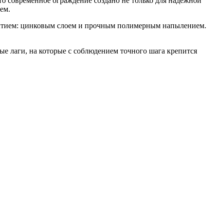
то современное ограждение создано не только для надежной
ем.
рытием: цинковым слоем и прочным полимерным напылением.
е лаги, на которые с соблюдением точного шага крепится