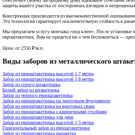
Обеспечьте своему загородному дому идеальное сочетание безо
защиты вашего участка от посторонних взглядов и непрошеных 
Конструкция производится из высококачественной оцинкован
Эта технология гарантирует исключительную стойкость к ржав
Мы предлагаем услугу монтажа «под ключ». После установки 
евроштакетник. Вам не придется ни о чем беспокоиться — про
Цена:
от 2550
₽/м.п.
Виды заборов из металлического штаке
Забор из евроштакетника высотой 1,7 метра
Забор из евроштакетника высотой 1,8 метра
Забор из серого штакетника
Белый забор из штакетника
Забор из черного евроштакетника
Забор из евроштакетника на ленточном фундаменте
Забор из евроштакетника на винтовых сваях
Забор из евроштакетника с кирпичными столбами
Забор из евроштакетника для дачи
Забор из евроштакетника высотой 1,5 метра
Горизонтальный забор из евроштакетника
Забор из евроштакетника шахматка