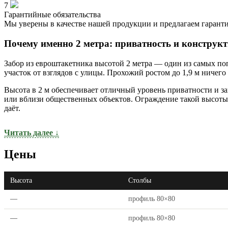
7
Гарантийные обязательства
Мы уверены в качестве нашей продукции и предлагаем гаранти
Почему именно 2 метра: приватность и конструк
Забор из евроштакетника высотой 2 метра — один из самых по
участок от взглядов с улицы. Прохожий ростом до 1,9 м ничег
Высота в 2 м обеспечивает отличный уровень приватности и з
или вблизи общественных объектов. Ограждение такой высоты
даёт.
Читать далее ↓
Цены
Высота
Столбы
—
профиль 80×80
—
профиль 80×80