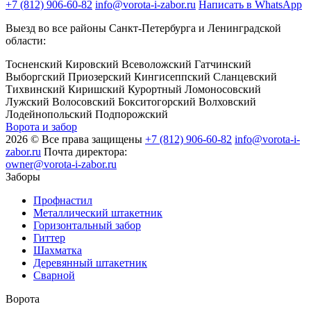
+7 (812) 906-60-82
info@vorota-i-zabor.ru
Написать в WhatsApp
Выезд во все районы Санкт-Петербурга и Ленинградской
области:
Тосненский
Кировский
Всеволожский
Гатчинский
Выборгский
Приозерский
Кингисеппский
Сланцевский
Тихвинский
Киришский
Курортный
Ломоносовский
Лужский
Волосовский
Бокситогорский
Волховский
Лодейнопольский
Подпорожский
Ворота и забор
2026 © Все права защищены
+7 (812) 906-60-82
info@vorota-i-
zabor.ru
Почта директора:
owner@vorota-i-zabor.ru
Заборы
Профнастил
Металлический штакетник
Горизонтальный забор
Гиттер
Шахматка
Деревянный штакетник
Сварной
Ворота