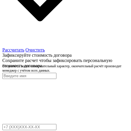
Рассчитать
Очистить
Зафиксируйте стоимость договора
Сохраните расчет чтобы зафиксировать персональную
стоимость договора.
Все расчёты носят ознакомительный характер, окончательный расчёт производит
менеджер с учётом всех данных.