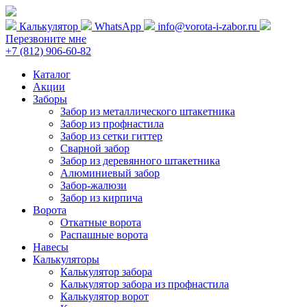
Калькулятор
WhatsApp
info@vorota-i-zabor.ru
Перезвоните мне
+7 (812) 906-60-82
Каталог
Акции
Заборы
Забор из металлического штакетника
Забор из профнастила
Забор из сетки гиттер
Сварной забор
Забор из деревянного штакетника
Алюминиевый забор
Забор-жалюзи
Забор из кирпича
Ворота
Откатные ворота
Распашные ворота
Навесы
Калькуляторы
Калькулятор забора
Калькулятор забора из профнастила
Калькулятор ворот