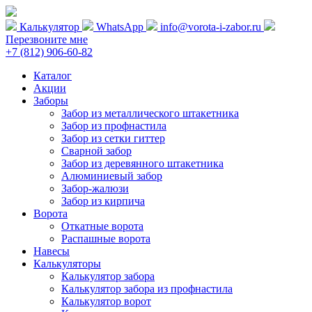
Калькулятор
WhatsApp
info@vorota-i-zabor.ru
Перезвоните мне
+7 (812) 906-60-82
Каталог
Акции
Заборы
Забор из металлического штакетника
Забор из профнастила
Забор из сетки гиттер
Сварной забор
Забор из деревянного штакетника
Алюминиевый забор
Забор-жалюзи
Забор из кирпича
Ворота
Откатные ворота
Распашные ворота
Навесы
Калькуляторы
Калькулятор забора
Калькулятор забора из профнастила
Калькулятор ворот