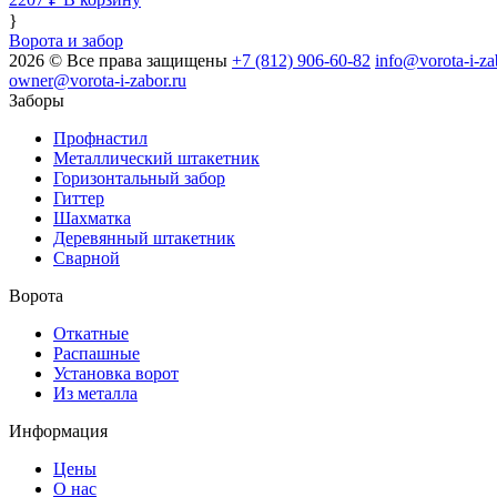
}
Ворота и забор
2026 © Все права защищены
+7 (812) 906-60-82
info@vorota-i-za
owner@vorota-i-zabor.ru
Заборы
Профнастил
Металлический штакетник
Горизонтальный забор
Гиттер
Шахматка
Деревянный штакетник
Сварной
Ворота
Откатные
Распашные
Установка ворот
Из металла
Информация
Цены
О нас