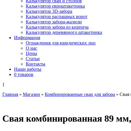
Калькулятор свай и столбов
Калькулятор евроштакетника
Калькулятор 3D-забора
Калькулятор распашных ворот
Калькулятор забора-жалюзи
Калькулятор забора из кирпича
Калькулятор деревянного штакетника
Информация
Ограждения для юридических лиц
О нас
Цены
Статьи
Контакты
Наши работы
0 товаров
{
Главная
»
Магазин
»
Комбинированные сваи для забора
»
Свая 
Свая комбинированная 89 мм,