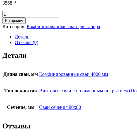
3568
₽
Количество
товара
В корзину
Свая
Категория:
Комбинированные сваи для забора
комбинированная
89
Детали
мм,
Отзывы (0)
80×80
мм,
Детали
1000×3000
мм
Длина сваи, мм
Комбинированные сваи 4000 мм
Тип покрытия
Винтовые сваи с полимерным покрытием (По
Сечение, мм
Сваи сечения 80х80
Отзывы