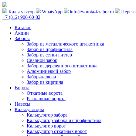
Калькулятор
WhatsApp
info@vorota-i-zabor.ru
Перезв
+7 (812) 906-60-82
Каталог
Акции
Заборы
Забор из металлического штакетника
Забор из профнастила
Забор из сетки гиттер
Сварной забор
Забор из деревянного штакетника
Алюминиевый забор
Забор-жалюзи
Забор из кирпича
Ворота
Откатные ворота
Распашные ворота
Навесы
Калькуляторы
Калькулятор забора
Калькулятор забора из профнастила
Калькулятор ворот
Калькулятор откатных ворот