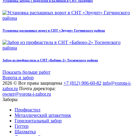
Установка забора с воротами и калиткой в СНТ Заозерное
Установка распашных ворот в СНТ «Эрудит» Гатчинского района
Забор из профнастила в СНТ «Бабино-2» Тосненского района
Показать больше работ
Ворота и забор
2026 © Все права защищены
+7 (812) 906-60-82
info@vorota-i-
zabor.ru
Почта директора:
owner@vorota-i-zabor.ru
Заборы
Профнастил
Металлический штакетник
Горизонтальный забор
Гиттер
Шахматка