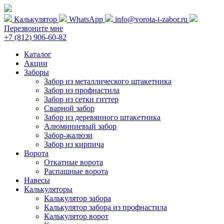
Калькулятор
WhatsApp
info@vorota-i-zabor.ru
Перезвоните мне
+7 (812) 906-60-82
Каталог
Акции
Заборы
Забор из металлического штакетника
Забор из профнастила
Забор из сетки гиттер
Сварной забор
Забор из деревянного штакетника
Алюминиевый забор
Забор-жалюзи
Забор из кирпича
Ворота
Откатные ворота
Распашные ворота
Навесы
Калькуляторы
Калькулятор забора
Калькулятор забора из профнастила
Калькулятор ворот