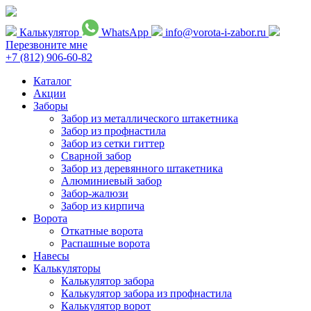
Калькулятор
WhatsApp
info@vorota-i-zabor.ru
Перезвоните мне
+7 (812) 906-60-82
Каталог
Акции
Заборы
Забор из металлического штакетника
Забор из профнастила
Забор из сетки гиттер
Сварной забор
Забор из деревянного штакетника
Алюминиевый забор
Забор-жалюзи
Забор из кирпича
Ворота
Откатные ворота
Распашные ворота
Навесы
Калькуляторы
Калькулятор забора
Калькулятор забора из профнастила
Калькулятор ворот