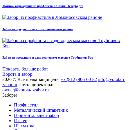
Монтаж ограждения из профлиста в Санкт-Петербурге
Забор из профнастила в Ломоносовском районе
Забор из профлиста в садоводческом массиве Трубников Бор
Показать больше работ
Ворота и забор
2026 © Все права защищены
+7 (812) 906-60-82
info@vorota-i-
zabor.ru
Почта директора:
owner@vorota-i-zabor.ru
Заборы
Профнастил
Металлический штакетник
Горизонтальный забор
Гиттер
Шахматка