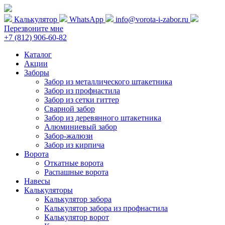
Калькулятор
WhatsApp
info@vorota-i-zabor.ru
Перезвоните мне
+7 (812) 906-60-82
Каталог
Акции
Заборы
Забор из металлического штакетника
Забор из профнастила
Забор из сетки гиттер
Сварной забор
Забор из деревянного штакетника
Алюминиевый забор
Забор-жалюзи
Забор из кирпича
Ворота
Откатные ворота
Распашные ворота
Навесы
Калькуляторы
Калькулятор забора
Калькулятор забора из профнастила
Калькулятор ворот