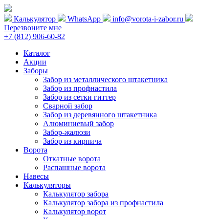
Калькулятор
WhatsApp
info@vorota-i-zabor.ru
Перезвоните мне
+7 (812) 906-60-82
Каталог
Акции
Заборы
Забор из металлического штакетника
Забор из профнастила
Забор из сетки гиттер
Сварной забор
Забор из деревянного штакетника
Алюминиевый забор
Забор-жалюзи
Забор из кирпича
Ворота
Откатные ворота
Распашные ворота
Навесы
Калькуляторы
Калькулятор забора
Калькулятор забора из профнастила
Калькулятор ворот