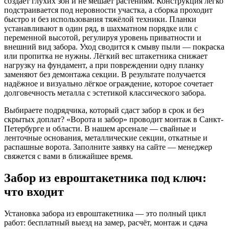
создаёт глухих зон и не мешает растениям. Конструкция легко
подстраивается под неровности участка, а сборка проходит
быстро и без использования тяжёлой техники. Планки
устанавливают в один ряд, в шахматном порядке или с
переменной высотой, регулируя уровень приватности и
внешний вид забора. Уход сводится к смыву пыли — покраска
или пропитка не нужны. Лёгкий вес штакетника снижает
нагрузку на фундамент, а при повреждении одну планку
заменяют без демонтажа секции. В результате получается
надёжное и визуально лёгкое ограждение, которое сочетает
долговечность металла с эстетикой классического забора.
Выбираете подрядчика, который сдаст забор в срок и без
скрытых доплат? «Ворота и забор» проводит монтаж в Санкт-
Петербурге и области. В нашем арсенале — свайные и
ленточные основания, металлические секции, откатные и
распашные ворота. Заполните заявку на сайте — менеджер
свяжется с вами в ближайшее время.
Забор из евроштакетника под ключ:
что входит
Установка забора из евроштакетника — это полный цикл
работ: бесплатный выезд на замер, расчёт, монтаж и сдача