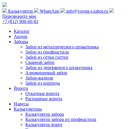
Калькулятор
WhatsApp
info@vorota-i-zabor.ru
Перезвоните мне
+7 (812) 906-60-82
Каталог
Акции
Заборы
Забор из металлического штакетника
Забор из профнастила
Забор из сетки гиттер
Сварной забор
Забор из деревянного штакетника
Алюминиевый забор
Забор-жалюзи
Забор из кирпича
Ворота
Откатные ворота
Распашные ворота
Навесы
Калькуляторы
Калькулятор забора
Калькулятор забора из профнастила
Калькулятор ворот