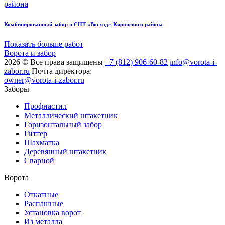
Комбинированный забор в СНТ «Восход» Кировского района
Показать больше работ
Ворота и забор
2026 © Все права защищены
+7 (812) 906-60-82
info@vorota-i-
zabor.ru
Почта директора:
owner@vorota-i-zabor.ru
Заборы
Профнастил
Металлический штакетник
Горизонтальный забор
Гиттер
Шахматка
Деревянный штакетник
Сварной
Ворота
Откатные
Распашные
Установка ворот
Из металла