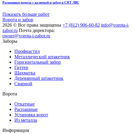
Распашные ворота с калиткой и забор в СНТ ЛВС
Показать больше работ
Ворота и забор
2026 © Все права защищены
+7 (812) 906-60-82
info@vorota-i-
zabor.ru
Почта директора:
owner@vorota-i-zabor.ru
Заборы
Профнастил
Металлический штакетник
Горизонтальный забор
Гиттер
Шахматка
Деревянный штакетник
Сварной
Ворота
Откатные
Распашные
Установка ворот
Из металла
Информация