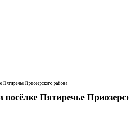
ке Пятиречье Приозерского района
в посёлке Пятиречье Приозерс