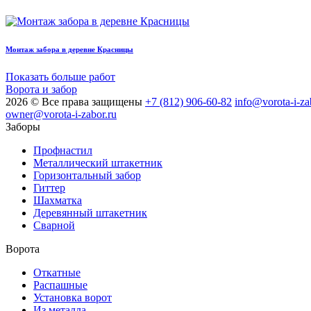
Монтаж забора в деревне Красницы
Показать больше работ
Ворота и забор
2026 © Все права защищены
+7 (812) 906-60-82
info@vorota-i-za
owner@vorota-i-zabor.ru
Заборы
Профнастил
Металлический штакетник
Горизонтальный забор
Гиттер
Шахматка
Деревянный штакетник
Сварной
Ворота
Откатные
Распашные
Установка ворот
Из металла