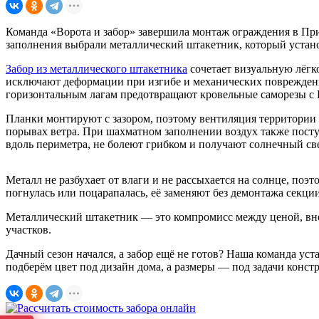
Команда «Ворота и забор» завершила монтаж ограждения в При
заполнения выбрали металлический штакетник, который устано
Забор из металлического штакетника
сочетает визуальную лёгк
исключают деформации при изгибе и механических повреждени
горизонтальным лагам предотвращают кровельные саморезы с E
Планки монтируют с зазором, поэтому вентиляция территории 
порывах ветра. При шахматном заполнении воздух также поступ
вдоль периметра, не болеют грибком и получают солнечный св
Металл не разбухает от влаги и не рассыхается на солнце, поэ
погнулась или поцарапалась, её заменяют без демонтажа секци
Металлический штакетник — это компромисс между ценой, вне
участков.
Дачный сезон начался, а забор ещё не готов? Наша команда ус
подберём цвет под дизайн дома, а размеры — под задачи констр