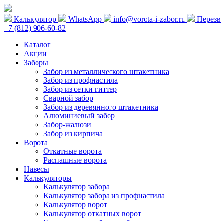
Калькулятор
WhatsApp
info@vorota-i-zabor.ru
Перезв
+7 (812) 906-60-82
Каталог
Акции
Заборы
Забор из металлического штакетника
Забор из профнастила
Забор из сетки гиттер
Сварной забор
Забор из деревянного штакетника
Алюминиевый забор
Забор-жалюзи
Забор из кирпича
Ворота
Откатные ворота
Распашные ворота
Навесы
Калькуляторы
Калькулятор забора
Калькулятор забора из профнастила
Калькулятор ворот
Калькулятор откатных ворот