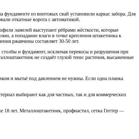
а фундаменте из винтовых свай установили каркас забора. Для
вали откатные ворота с автоматикой.
рофили ламелей выступают рёбрами жёсткости, которые
ии, а попадание влаги в точке крепления штакетника к
ения ржавчины составляет 30-50 лет.
а столбы и фундамент, исключая перекосы и разрушения при
таллоштакетник не создаёт глухой тени: растения, высаженные
птиком и мытьё под давлением не нужны. Если одна планка
ериал выбирают как для частных, так и для коммерческих
же 18 лет. Металлоштакетник, профнастил, сетка Гиттер —