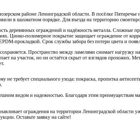
озерском районе Ленинградской области. В посёлке Пятиречье н
вили в шахматном порядке. Для въезда на территорию смонтиро
ость деревянных ограждений и надёжность металла. Сложные п
ях. Цинко-полимерное покрытие защищает ограждение от корроз
PDM-прокладкой. Срок службы забора без потери цвета и появл
сохраняется. Пространство между ламелями снимает нагрузку н
ает на участок, но он остаётся скрыт от взглядов прохожих. Ме
ет.
тому не требует специального ухода: покраска, пропитка антисе
и.
шним видом и надежностью. Благодаря этим преимуществам мат
танавливает ограждения на территории Ленинградской области у
укции. Оставьте заявку на сайте!