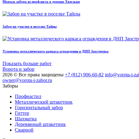
Монтаж забора из профлиста в деревне Хязельки
Забор на участке в поселке Тайцы
Установка металлического каркаса ограждения в ДНП Заостровье
Показать больше работ
Ворота и забор
2026 © Все права защищены
+7 (812) 906-60-82
info@vorota-i-za
owner@vorota-i-zabor.ru
Заборы
Профнастил
Металлический штакетник
Горизонтальный забор
Гиттер
Шахматка
Деревянный штакетник
Сварной