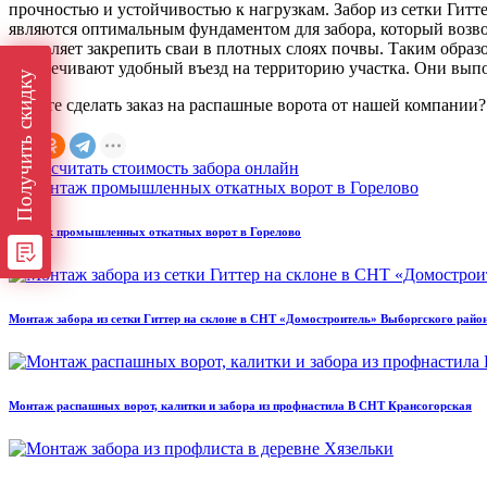
прочностью и устойчивостью к нагрузкам. Забор из сетки Гитт
являются оптимальным фундаментом для забора, который возво
позволяет закрепить сваи в плотных слоях почвы. Таким образ
обеспечивают удобный въезд на территорию участка. Они выпо
Получить скидку
Хотите сделать заказ на распашные ворота от нашей компании? 
Монтаж промышленных откатных ворот в Горелово
Монтаж забора из сетки Гиттер на склоне в СНТ «Домостроитель» Выборгского райо
Монтаж распашных ворот, калитки и забора из профнастила В СНТ Крансогорская