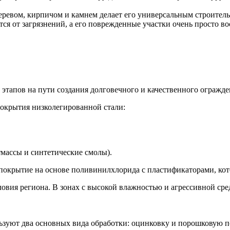
деревом, кирпичом и камнем делает его универсальным строител
ся от загрязнений, а его поврежденные участки очень просто вос
 этапов на пути создания долговечного и качественного огражд
покрытия низколегированной стали:
массы и синтетические смолы).
– покрытие на основе поливинилхлорида с пластификаторами, ко
овия региона. В зонах с высокой влажностью и агрессивной ср
зуют два основных вида обработки: оцинковку и порошковую по