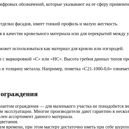
ифровых обозначений, которые указывают на ее сферу применен
отделки фасадов, имеет тонкий профиль и малую жесткость.
 в качестве кровельного материала или для перекрытий между 
ожет использоваться как материал для кровли или изгородей.
в с маркировкой «С» или «НС». Высота гребня данных типов пр
и толщину металла. Например, пометка «С21-1000-0,6» означает,
 ограждения
риантом ограждения — для маленького участка не понадобится 
м эксплуатации. Многие производители дают гарантию в несколь
лен ассортимент данного материала.
цветания.
м времени, при этом мастеру достаточно иметь при себе шуруп