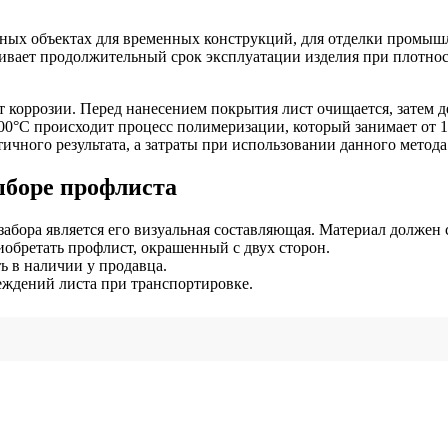
ных объектах для временных конструкций, для отделки промышл
ивает продолжительный срок эксплуатации изделия при плотност
коррозии. Перед нанесением покрытия лист очищается, затем де
200°С происходит процесс полимеризации, который занимает от 
тичного результата, а затраты при использовании данного метод
ыборе профлиста
абора является его визуальная составляющая. Материал должен
обретать профлист, окрашенный с двух сторон.
 в наличии у продавца.
еждений листа при транспортировке.