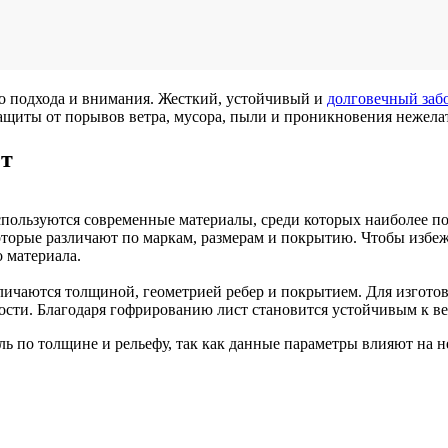
го подхода и внимания. Жесткий, устойчивый и
долговечный заб
ащиты от порывов ветра, мусора, пыли и проникновения нежела
ет
спользуются современные материалы, среди которых наиболее п
торые различают по маркам, размерам и покрытию. Чтобы избеж
о материала.
тличаются толщиной, геометрией ребер и покрытием. Для изгото
ости. Благодаря гофрированию лист становится устойчивым к в
ь по толщине и рельефу, так как данные параметры влияют на 