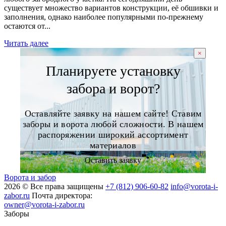
существует множество вариантов конструкции, её обшивки и
заполнения, однако наиболее популярными по-прежнему
остаются от...
Читать далее
×
Планируете установку
забора и ворот?
Оставляйте заявку на нашем сайте! Ставим
заборы и ворота любой сложности. В нашем
распоряжении широкий ассортимент
материалов
Оставить заявку
Ворота и забор
2026 © Все права защищены
+7 (812) 906-60-82
info@vorota-i-
zabor.ru
Почта директора:
owner@vorota-i-zabor.ru
Заборы