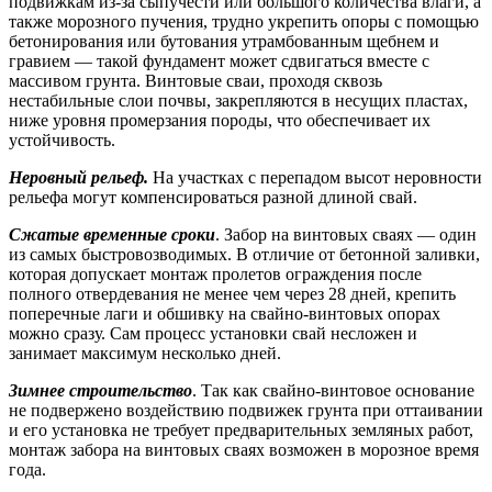
подвижкам из-за сыпучести или большого количества влаги, а
также морозного пучения, трудно укрепить опоры с помощью
бетонирования или бутования утрамбованным щебнем и
гравием — такой фундамент может сдвигаться вместе с
массивом грунта. Винтовые сваи, проходя сквозь
нестабильные слои почвы, закрепляются в несущих пластах,
ниже уровня промерзания породы, что обеспечивает их
устойчивость.
Неровный рельеф.
На участках с перепадом высот неровности
рельефа могут компенсироваться разной длиной свай.
Сжатые временные сроки
. Забор на винтовых сваях — один
из самых быстровозводимых. В отличие от бетонной заливки,
которая допускает монтаж пролетов ограждения после
полного отвердевания не менее чем через 28 дней, крепить
поперечные лаги и обшивку на свайно-винтовых опорах
можно сразу. Сам процесс установки свай несложен и
занимает максимум несколько дней.
Зимнее строительство
. Так как свайно-винтовое основание
не подвержено воздействию подвижек грунта при оттаивании
и его установка не требует предварительных земляных работ,
монтаж забора на винтовых сваях возможен в морозное время
года.