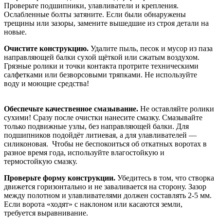
Проверьте подшипники, улавливатели и крепления.
Ослабленные болты затяните. Если были обнаружены
трещины или зазоры, замените вышедшие из строя детали на
новые.
Очистите конструкцию.
Удалите пыль, песок и мусор из паза
направляющей балки сухой щёткой или сжатым воздухом.
Грязные ролики и точки контакта протрите техническими
салфетками или безворсовыми тряпками. Не используйте
воду и моющие средства!
Обеспечьте качественное смазывание.
Не оставляйте ролики
сухими! Сразу после очистки нанесите смазку. Смазывайте
только подвижные узлы, без направляющей балки. Для
подшипников подойдёт литиевая, а для улавливателей —
силиконовая.
Чтобы не беспокоиться об откатных воротах в
разное время года, используйте влагостойкую и
термостойкую смазку.
Проверьте форму конструкции.
Убедитесь в том, что створка
движется горизонтально и не заваливается на сторону. Зазор
между полотном и улавливателями должен составлять 2-5 мм.
Если ворота «ходят» с наклоном или касаются земли,
требуется выравнивание.