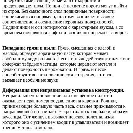
поверхностями, защищает металл от коррозии и
предотвращает шум. Но при её нехватке ворота могут выйти
из строя. Без смазочного слоя подвижные поверхности
соприкасаются напрямую, поэтому возникает высокое
сопротивление и соединение неровных поверхностей.
Подшипники и оси истираются с характерным звуком, а со
временем появляются люфты и возникают перекосы створок.
Попадание грязи и пыли.
Грязь, смешанная с влагой и
маслом, образует абразивную пасту, которая мешает
свободному ходу роликов. Песок и пыль действуют иначе: они
содержат твёрдые частицы, которые царапают металл и
делают поверхность шероховатой. И грязь, и песок
способствуют возникновению сухого трения, которое
вызывает необычные звуки.
Деформация или неправильная установка конструкции.
Неправильно установленное или смещённое полотно
оказывает неравномерное давление на каретки. Ролики,
принимающие большую часть веса, сильнее прижимаются к
направляющей и начинают «скрести» по краю балки, образуя
заусенцы. Тот же звук вызывает перекос полотна, из-за
которого оно с усилением входит в улавливатели и возникает
трение металла о металл.