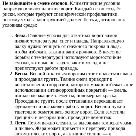
Не забывайте о смене сезонов.
Климатические условия
напрямую влияют на износ ворот. Каждый сезон создаёт
риски, которые требуют специфической профилактики,
поэтому уход за конструкцией должен быть адаптирован к
условиям среды:
Зима.
Главные угрозы для откатных ворот зимой —
низкие температуры, снег и наледь. Направляющую
балку нужно очищать от снежного покрова и льда,
чтобы избежать заклинивания роликов. В качестве
борьбы с температурой используют морозостойкие
смазки, которые не загустевают в холод и не
препятствуют работе привода.
Весна.
Весной откатным воротам стоит опасаться влаги
и проседания грунта. Таяние снега приводит к
возникновению коррозии, которого можно избежать при
использовании антикоррозийных покрытий — эмаль,
цинкосодержащие элементы, полимерная краска.
Проседание грунта после оттаивания перекашивает
фундамент и осложняет работу ворот. Весной нужно
тщательно осматривать основу ворот. Если заметили
трещины и деформацию, проведите демонтаж!
Лето.
Летом важно следить за высокими температурами
и пылью. Жара может привести к перегреву привода
автоматических ворот, а активное солнце — к