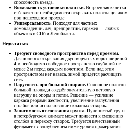
способность въезда.
Возможность установки калитки.
Встроенная калитка
избавляет от необходимости открывать полотна целиком
при пешеходном проходе.
Универсальность.
Подходят для частных
домовладений, дач, предприятий, гаражей — любых
объектов в СПб и Ленобласти.
Недостатки:
Требуют свободного пространства перед проёмом.
Для полного открывания двустворчатых ворот шириной
4 м необходимо свободное пространство глубиной не
менее 2 м перед каждым полотном. Если над этим
пространством нет навеса, зимой придётся расчищать
снег.
Парусность при большой ширине.
Сплошное полотно
большой площади создаёт значительную ветровую
нагрузку на опоры и петли. Решение — усиление
каркаса рёбрами жёсткости, увеличение заглубления
столбов или использование складных створок.
Зависимость от состояния грунта.
Пучинистый грунт
в петербургском климате может привести к смещению
столбов и перекосу створок. Требуется качественный
фундамент с заглублением ниже уровня промерзания.