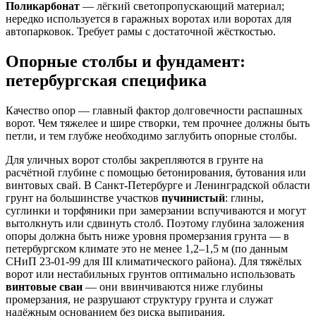
Поликарбонат
— лёгкий светопропускающий материал;
нередко используется в гаражных воротах или воротах для
автопарковок. Требует рамы с достаточной жёсткостью.
Опорные столбы и фундамент:
петербургская специфика
Качество опор — главный фактор долговечности распашных
ворот. Чем тяжелее и шире створки, тем прочнее должны быть
петли, и тем глубже необходимо заглубить опорные столбы.
Для уличных ворот столбы закрепляются в грунте на
расчётной глубине с помощью бетонирования, бутования или
винтовых свай. В Санкт-Петербурге и Ленинградской области
грунт на большинстве участков
пучинистый
: глины,
суглинки и торфяники при замерзании вспучиваются и могут
вытолкнуть или сдвинуть столб. Поэтому глубина заложения
опоры должна быть ниже уровня промерзания грунта — в
петербургском климате это не менее 1,2–1,5 м (по данным
СНиП 23-01-99 для III климатического района). Для тяжёлых
ворот или нестабильных грунтов оптимально использовать
винтовые сваи
— они ввинчиваются ниже глубины
промерзания, не разрушают структуру грунта и служат
надёжным основанием без риска выпирания.