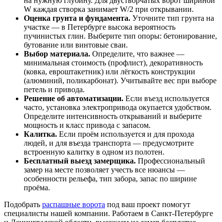
на нужную глубину. Для двустворчатых ворот шириной
W каждая створка занимает W/2 при открывании.
Оценка грунта и фундамента.
Уточните тип грунта на
участке — в Петербурге высока вероятность
пучинистых глин. Выберите тип опоры: бетонирование,
бутование или винтовые сваи.
Выбор материала.
Определите, что важнее —
минимальная стоимость (профлист), декоративность
(ковка, евроштакетник) или лёгкость конструкции
(алюминий, поликарбонат). Учитывайте вес при выборе
петель и привода.
Решение об автоматизации.
Если въезд используется
часто, установка электропривода окупается удобством.
Определите интенсивность открываний и выберите
мощность и класс привода с запасом.
Калитка.
Если проём используется и для прохода
людей, и для въезда транспорта — предусмотрите
встроенную калитку в одном из полотен.
Бесплатный выезд замерщика.
Профессиональный
замер на месте позволяет учесть все нюансы —
особенности рельефа, тип забора, запас по ширине
проёма.
Подобрать
распашные ворота
под ваш проект помогут
специалисты нашей компании. Работаем в Санкт-Петербурге