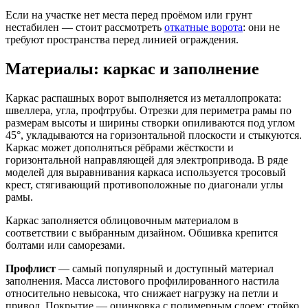
Если на участке нет места перед проёмом или грунт
нестабилен — стоит рассмотреть
откатные ворота
: они не
требуют пространства перед линией ограждения.
Материалы: каркас и заполнение
Каркас распашных ворот выполняется из металлопроката:
швеллера, угла, профтрубы. Отрезки для периметра рамы по
размерам высоты и ширины створки опиливаются под углом
45°, укладываются на горизонтальной плоскости и стыкуются.
Каркас может дополняться рёбрами жёсткости и
горизонтальной направляющей для электропривода. В ряде
моделей для выравнивания каркаса используется тросовый
крест, стягивающий противоположные по диагонали углы
рамы.
Каркас заполняется облицовочным материалом в
соответствии с выбранным дизайном. Обшивка крепится
болтами или саморезами.
Профлист
— самый популярный и доступный материал
заполнения. Масса листового профилированного настила
относительно невысока, что снижает нагрузку на петли и
привод. Покрытие — оцинковка с полимерным слоем; стойко