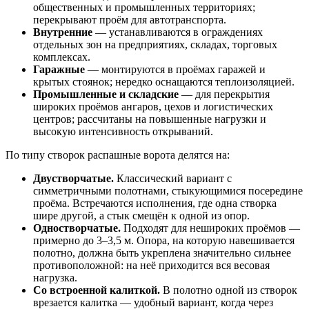
общественных и промышленных территориях;
перекрывают проём для автотранспорта.
Внутренние
— устанавливаются в ограждениях
отдельных зон на предприятиях, складах, торговых
комплексах.
Гаражные
— монтируются в проёмах гаражей и
крытых стоянок; нередко оснащаются теплоизоляцией.
Промышленные и складские
— для перекрытия
широких проёмов ангаров, цехов и логистических
центров; рассчитаны на повышенные нагрузки и
высокую интенсивность открываний.
По типу створок распашные ворота делятся на:
Двустворчатые.
Классический вариант с
симметричными полотнами, стыкующимися посередине
проёма. Встречаются исполнения, где одна створка
шире другой, а стык смещён к одной из опор.
Одностворчатые.
Подходят для нешироких проёмов —
примерно до 3–3,5 м. Опора, на которую навешивается
полотно, должна быть укреплена значительно сильнее
противоположной: на неё приходится вся весовая
нагрузка.
Со встроенной калиткой.
В полотно одной из створок
врезается калитка — удобный вариант, когда через