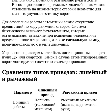
аналогично сгибанию и разгибанию руки в локте.
Весомое достоинство рычажных моделей — их можно
установить на нижнем торце створки незаметно для
глаз, что улучшает эстетику ворот.
Для безопасной работы автоматики важно отсутствие
препятствий по ходу движения створок. Система
безопасности включает
фотоэлементы
, которые
останавливают движение при появлении человека или
предмета в зоне открывания, а также
сигнальную лампу
,
предупреждающую о начале движения.
Управление приводом может быть дистанционным — через
пульт ДУ или смартфон. Замок в случае автоматизированных
ворот монтируется совместно с электроприводом.
Сравнение типов приводов: линейный
и рычажный
Линейный
Параметр
Рычажный привод
привод
Поршень
Рычажный механизм
Принцип
(толкающий
(имитация движения
работы
механизм)
руки)