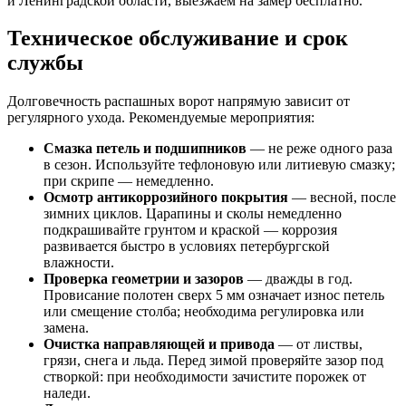
и Ленинградской области, выезжаем на замер бесплатно.
Техническое обслуживание и срок
службы
Долговечность распашных ворот напрямую зависит от
регулярного ухода. Рекомендуемые мероприятия:
Смазка петель и подшипников
— не реже одного раза
в сезон. Используйте тефлоновую или литиевую смазку;
при скрипе — немедленно.
Осмотр антикоррозийного покрытия
— весной, после
зимних циклов. Царапины и сколы немедленно
подкрашивайте грунтом и краской — коррозия
развивается быстро в условиях петербургской
влажности.
Проверка геометрии и зазоров
— дважды в год.
Провисание полотен сверх 5 мм означает износ петель
или смещение столба; необходима регулировка или
замена.
Очистка направляющей и привода
— от листвы,
грязи, снега и льда. Перед зимой проверяйте зазор под
створкой: при необходимости зачистите порожек от
наледи.