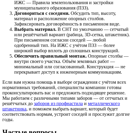
ИЖС — Правила землепользования и застройки
муниципального образования (ПЗЗ).
Договориться с соседями.
Обсудить тип, высоту,
материал и расположение опорных столбов.
Зафиксировать договорённость в письменном виде.
Выбрать материал.
В СНТ по умолчанию — сетчатый
или решётчатый вариант (рабица, 3D-сетка, штакетник).
При письменном согласии соседей — любой
одобренный тип. На ИЖС с учётом ПЗЗ — более
широкий выбор вплоть до сплошных конструкций.
Обеспечить правильный монтаж.
Опорные столбы —
внутри своего участка. Объём земляных работ —
минимальный или согласованный. Конструкция — не
перекрывает доступ к инженерным коммуникациям.
Если вам нужна помощь в выборе ограждения с учётом всех
нормативных требований, специалисты компании готовы
проконсультировать вас и предложить подходящее решение.
Мы работаем с различными типами заборов — от сетчатых и
решётчатых до
заборов из профнастила
и
металлического
штакетника
, и поможем выбрать вариант, который будет
соответствовать нормам, устроит соседей и прослужит долгие
годы.
Частые вопросы