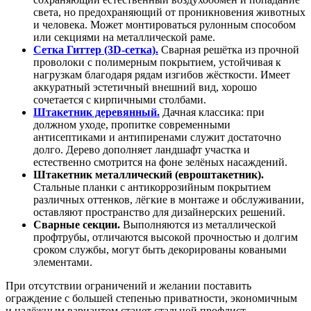
света, но предохраняющий от проникновения животных
и человека. Может монтироваться рулонным способом
или секциями на металлической раме.
Сетка Гиттер (3D-сетка).
Сварная решётка из прочной
проволоки с полимерным покрытием, устойчивая к
нагрузкам благодаря рядам изгибов жёсткости. Имеет
аккуратный эстетичный внешний вид, хорошо
сочетается с кирпичными столбами.
Штакетник деревянный.
Дачная классика: при
должном уходе, пропитке современными
антисептиками и антипиренами служит достаточно
долго. Дерево дополняет ландшафт участка и
естественно смотрится на фоне зелёных насаждений.
Штакетник металлический (евроштакетник).
Стальные планки с антикоррозийным покрытием
различных оттенков, лёгкие в монтаже и обслуживании,
оставляют пространство для дизайнерских решений.
Сварные секции.
Выполняются из металлической
профтрубы, отличаются высокой прочностью и долгим
сроком службы, могут быть декорированы коваными
элементами.
При отсутствии ограничений и желании поставить
ограждение с большей степенью приватности, экономичным
и надёжным вариантом станет стальной профлист