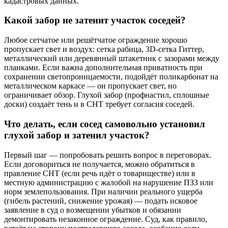
кадастровых данных.
Какой забор не затенит участок соседей?
Любое сетчатое или решётчатое ограждение хорошо
пропускает свет и воздух: сетка рабица, 3D-сетка Гиттер,
металлический или деревянный штакетник с зазорами между
планками. Если важна дополнительная приватность при
сохранении светопроницаемости, подойдёт поликарбонат на
металлическом каркасе — он пропускает свет, но
ограничивает обзор. Глухой забор (профнастил, сплошные
доски) создаёт тень и в СНТ требует согласия соседей.
Что делать, если сосед самовольно установил
глухой забор и затенил участок?
Первый шаг — попробовать решить вопрос в переговорах.
Если договориться не получается, можно обратиться в
правление СНТ (если речь идёт о товариществе) или в
местную администрацию с жалобой на нарушение ПЗЗ или
норм землепользования. При наличии реального ущерба
(гибель растений, снижение урожая) — подать исковое
заявление в суд о возмещении убытков и обязании
демонтировать незаконное ограждение. Суд, как правило,