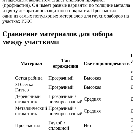
(профнастил). Он имеет разные варианты по толщине металла
и цвету декоративно-защитного покрытия. Профнастил —
один из самых популярных материалов для глухих заборов на
участках ИЖС.
Сравнение материалов для забора
между участками
Тип
Материал
Светопроницаемость
ограждения
с
Сетка рабица
Прозрачный
Высокая
3D-сетка
Прозрачный
Высокая
Гиттер
Деревянный
Прозрачный /
Средняя
штакетник
полупрозрачный
Металлический
Прозрачный /
Средняя
штакетник
полупрозрачный
Т
Глухой /
Профнастил
Нет
с
сплошной
с