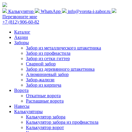
Калькулятор
WhatsApp
info@vorota-i-zabor.ru
Перезвоните мне
+7 (812) 906-60-82
Каталог
Акции
Заборы
Забор из металлического штакетника
Забор из профнастила
Забор из сетки гиттер
Сварной забор
Забор из деревянного штакетника
Алюминиевый забор
Забор-жалюзи
Забор из кирпича
Ворота
Откатные ворота
Распашные ворота
Навесы
Калькуляторы
Калькулятор забора
Калькулятор забора из профнастила
Калькулятор ворот