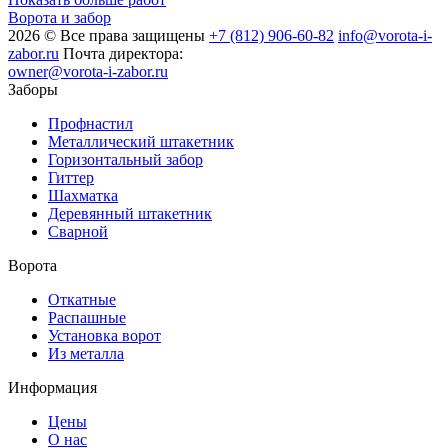
Ворота и забор
2026 © Все права защищены
+7 (812) 906-60-82
info@vorota-i-
zabor.ru
Почта директора:
owner@vorota-i-zabor.ru
Заборы
Профнастил
Металлический штакетник
Горизонтальный забор
Гиттер
Шахматка
Деревянный штакетник
Сварной
Ворота
Откатные
Распашные
Установка ворот
Из металла
Информация
Цены
О нас