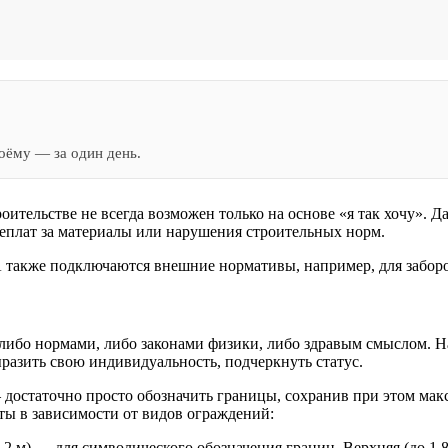
оёму — за один день.
оительстве не всегда возможен только на основе «я так хочу». 
реплат за материалы или нарушения строительных норм.
 А также подключаются внешние нормативы, например, для забор
 либо нормами, либо законами физики, либо здравым смыслом. Н
разить свою индивидуальность, подчеркнуть статус.
 достаточно просто обозначить границы, сохранив при этом макс
ты в зависимости от видов ограждений:
2 м) — для символического обозначения границ. Верхняя (до 1,