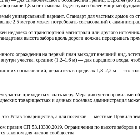
абор выше 1,8 м нет смысла: будет нужен более мощный фундаме
мый универсальный вариант. Стандарт для частных домов со ст
е выше 2,5 метров может потребовать согласований с администра
жен недалеко от транспортной магистрали или другого источник
андартная высота забора вдоль дороги должна перекрывать прям
вного ограждения на первый план выходит внешний вид, эстет
внутри участка, средние (1,2–1,6 м) — для парадного входа, что
шних согласований, держитесь в пределах 1,8–2,2 м — это золот
ем участке приходиться знать меру. Мера диктуется правилами о
дческих товариществах и дачных посёлках администрация может
то Устав товарищества, а для поселков — местные Правила зем
ом правил СП 53.13330.2019. Ограничения по высоте заборов в 
ся законом для членов сообщества.