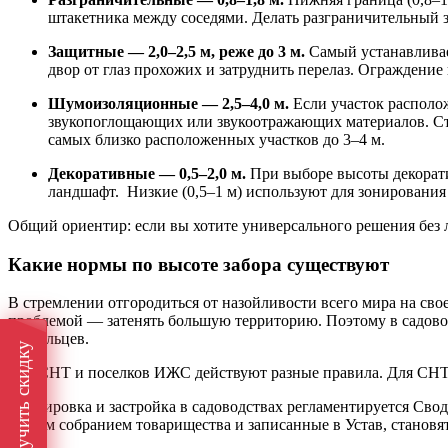
штакетника между соседями. Делать разграничительный з
Защитные — 2,0–2,5 м, реже до 3 м.
Самый устанавливае
двор от глаз прохожих и затруднить перелаз. Ограждени
Шумоизоляционные — 2,5–4,0 м.
Если участок располо
звукопоглощающих или звукоотражающих материалов.
Ст
самых близко расположенных участков до 3–4 м.
Декоративные — 0,5–2,0 м.
При выборе высоты декорати
ландшафт.
Низкие (0,5–1 м) используют для зонирования 
Общий ориентир: если вы хотите универсального решения без ли
Какие нормы по высоте забора существуют
В стремлении отгородиться от назойливости всего мира на сво
проблемой — затенять большую территорию. Поэтому в садово
владельцев.
Получить скидку
Для СНТ и поселков ИЖС действуют разные правила. Для СНТ э
Планировка и застройка в садоводствах регламентируется Свод
общим собранием товарищества и записанные в Устав, становят