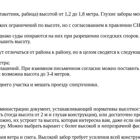
акетник, рабица) высотой от 1,2 до 1,8 метра. Глухие заборы 
ких ограничений по высоте, но с согласованием в правлении СН
нако суды опираются на них при разрешении соседских споров. 
ньшить высоту.
 отличаться от района к району, но в целом сводятся к следую
етра;
глашений. При взаимном письменном согласии можно поставить 
 возможна высота до 3-4 метров.
днего участка и мешать проезду спецтехники.
дминистрации документ, устанавливающий нормативы высотности
(тогда высота от 2 м и глухая конструкция), или достаточно пр
ожно, их устроит та высота, которая интересна вам, даже если 
тру. Можно выбрать вариант с более высокой и непрозрачной фа
вия ветра и снега. Высокий забор требует усиления всей констр