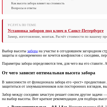
Как высота забора влияет на стоимость
Вопросы и ответы
УСЛУГА ПО ТЕМЕ
Установка заборов под ключ в Санкт-Петербурге
Замер, изготовление, монтаж. Расчёт стоимости по вашему пр
Выбор высоты
забора
на участке в сегодняшнем загородном стр
защиты и одновременно не хочется конфликтов с соседями, пе
Параметры забора определяются тем, для чего вы его ставите.
От чего зависит оптимальная высота забора
В зависимости от функционала забора его «рост» продиктован
защититься от злоумышленников или посторонних взглядов, вы
Забор между соседями зачастую решает совсем другие задачи —
на выбор высоты. Вот краткие рекомендации для подбора высо
Разграничительные — 0,8–1,8 м.
Нижняя граница (0,8–1,