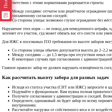
В соответствии с этими нормативами разрешается строить:
Между соседями: сетчатое или решётчатое ограждение (шт
письменному согласию соседей;
Со стороны улицы: возможно глухое ограждение без жёст
Нарушение этих норм — не повод для немедленного штрафа, од
затеняет его участок, суд может обязать вас его снести или уме
Для ИЖС в поселковых ПЗЗ требования по высоте заборов могут
Со стороны улицы обычно допускается высота до 2–2,2 м
Между соседями — до 1,5 метра при отсутствии иных со
В некоторых случаях при согласовании с администрацией
Главное правило: забор не должен нарушать освещённость сосе
Как рассчитать высоту забора для разных задач
Исходя из статуса участка (СНТ или ИЖС) запросите в а
Подумайте о функционале. Вам нужна полная приватность 
Получите согласование у администрации и соседей. Возм
Определите, одинаковый ли будет забор по всему периме
внутренними;
Рассчитайте нагрузки от собственного веса и от воздейст