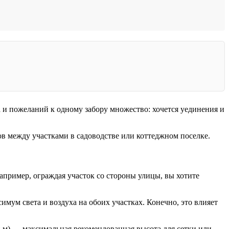
Да и пожеланий к одному забору множество: хочется уединения и
ов между участками в садоводстве или коттеджном поселке.
апример, ограждая участок со стороны улицы, вы хотите
имум света и воздуха на обоих участках. Конечно, это влияет
8 м) — максимальная рекомендованная высота для сетки или